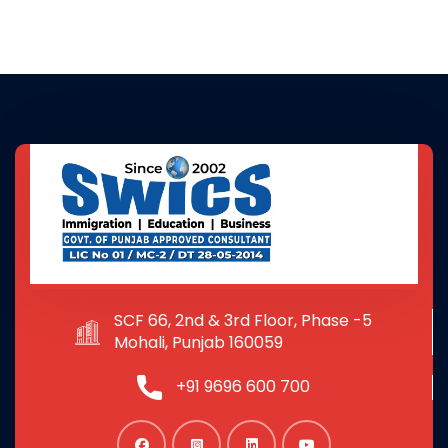
SCF 66, 2nd & 3rd Floor, Phase -5
Mohali, Punjab 160059
+91 9696 600 700